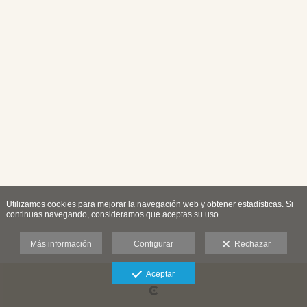
Utilizamos cookies para mejorar la navegación web y obtener estadísticas. Si
continuas navegando, consideramos que aceptas su uso.
Más información
Configurar
Rechazar
Aceptar